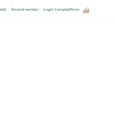
takt
Dozent werden
Login Lernplattform
🛒
0