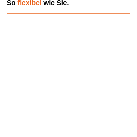
So
flexibel
wie Sie.
Unser Ziel
Unser Ziel ist es, Ihnen ein breites Spektrum an
Weiterbildungsangeboten an die Seite zu stellen, das
individuell und zukunftsorientiert zugleich ist. So können Ihre
Mitarbeitenden nach persönlichen Präferenzen entscheiden,
wie Sie – ganz nach Lerntyp – am besten lernen.