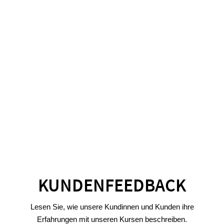
Anerkannte Aus- und
Weiterbildungen
Unsere Ausbildungen und Qualifizierungen richten sich nach
den gesetzlichen Bestimmungen des Sozialgesetzbuches.
Da es jedoch je nach Bundesland unterschiedliche
Anforderungen gibt, empfehlen wir Ihnen, sich bei Ihrer
Pflegekasse oder der zuständigen Behörde zu erkundigen, ob
unsere Kombination aus Selbststudium, praktischer Anleitung
und Hausarbeit in Ihrem Bundesland anerkannt wird.
KUNDENFEEDBACK
Lesen Sie, wie unsere Kundinnen und Kunden ihre
Erfahrungen mit unseren Kursen beschreiben.