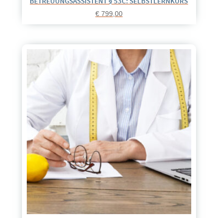
BETREUUNGSASSISTENT § 53C: SELBSTLERNKURS
€
799,00